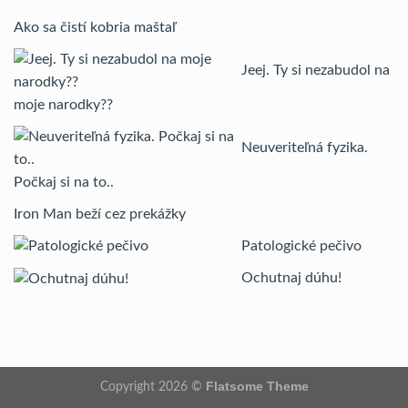
Ako sa čistí kobria maštaľ
Jeej. Ty si nezabudol na
moje narodky??
Neuveriteľná fyzika.
Počkaj si na to..
Iron Man beží cez prekážky
Patologické pečivo
Ochutnaj dúhu!
Flatsome Theme
Copyright 2026 ©