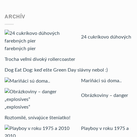
ARCHÍV
24 cukríkovo dúhových
farebných pier
Trocha veľmi divoký rollercoaster
Dog Eat Dog: keď ešte Green Day slávny nebol :)
Mariňáci sú doma..
Obrázkoviny – danger
„explosives“
Roztomilé, snívajúce šteniatko!
Playboy v roku 1975 a
2010