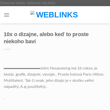
Skip
Zábavné videá, zábavné obrázky
to
content
10x o dizajne, alebo keď to proste
niekoho baví
John Nouanesing má 26 rokov, je
textár, grafik, dizajnér, vývojár.. Proste hotová Paris Hilton.
Multitalent. Tak či onak, jeho dizajn je v skutku veľmi
nápaditý. A aj použiteľný..
.
.