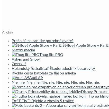
Archív
Prečo sú na sanitke potrebné dvere?
Štýlový Apple Store v Paríž
Matrix mačka
Thug life PRO
Ashes and Snow
Zmrzku?
Holandský futbalista? Škodoradostník beťárovitý.
Rýchla cesta batoľata za fľašou mlieka
Audi A9
Nie, nie. Nie, nie. Nie, nie. Nie, nie. Nie, nie. Nie, nie.
Porcelán pre ozajstný
Disney Princezni
FAST FIVE: Rýchlo a zbesilo 5 trailer!
F