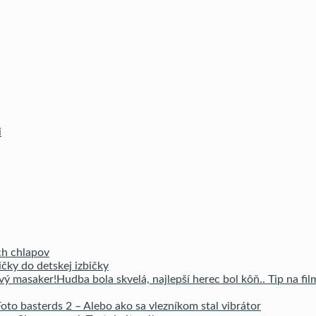
i
ch chlapov
čky do detskej izbičky
Hudba bola skvelá, najlepší herec bol kôň.. Tip na fi
oto basterds 2 – Alebo ako sa vlezníkom stal vibrátor