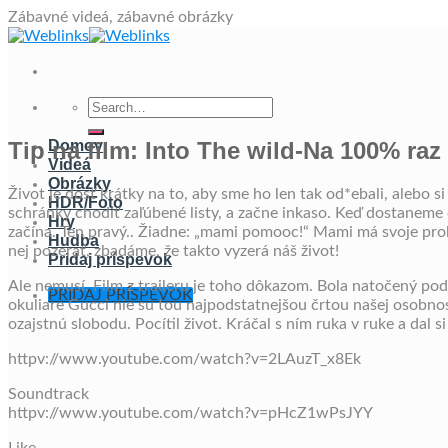
Skip
Zábavné videá, zábavné obrázky
to
content
Tip na film: Into The wild-Na 100% ra
Domov
Videá
Obrázky
Život je dosť krátky na to, aby sme ho len tak od*ebali, alebo 
HDR/Foto
schránky chodiť zaľúbené listy, a začne inkaso. Keď dostaneme
Hry
začína. Ten pravý.. Žiadne: „mami pomooc!“ Mami má svoje prob
Hudba
nej pozerať, zbadáme, že takto vyzerá náš život!
Pridaj príspevok
Ale nemusí. Film z traileru je toho dôkazom. Bola natočený podľ
PRIDAJ PRÍSPEVOK
okuliare Gucci nie sú tou najpodstatnejšou črtou našej osobnost
ozajstnú slobodu. Pocítil život. Kráčal s ním ruka v ruke a dal s
httpv://www.youtube.com/watch?v=2LAuzT_x8Ek
Soundtrack
httpv://www.youtube.com/watch?v=pHcZ1wPsJYY
Like