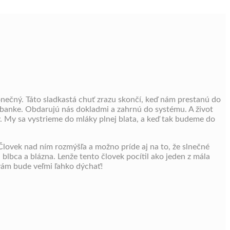
konečný. Táto sladkastá chuť zrazu skončí, keď nám prestanú do
 banke. Obdarujú nás dokladmi a zahrnú do systému. A život
. My sa vystrieme do mláky plnej blata, a keď tak budeme do
 Človek nad ním rozmýšľa a možno príde aj na to, že slnečné
blbca a blázna. Lenže tento človek pocítil ako jeden z mála
a vám bude veľmi ľahko dýchať!