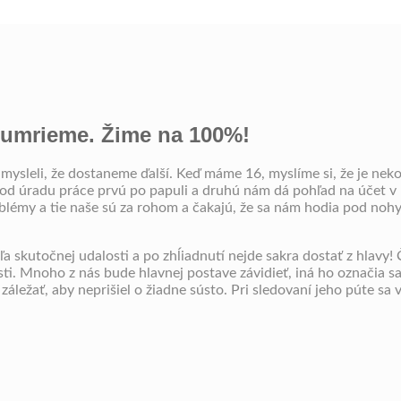
z umrieme. Žime na 100%!
si mysleli, že dostaneme ďalší. Keď máme 16, myslíme si, že je ne
 od úradu práce prvú po papuli a druhú nám dá pohľad na účet v
lémy a tie naše sú za rohom a čakajú, že sa nám hodia pod nohy
a skutočnej udalosti a po zhĺiadnutí nejde sakra dostať z hlavy!
i. Mnoho z nás bude hlavnej postave závidieť, iná ho označia sa 
i záležať, aby neprišiel o žiadne sústo. Pri sledovaní jeho púte s