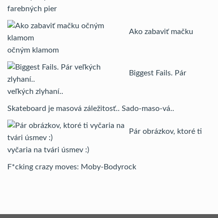
farebných pier
Ako zabaviť mačku
očným klamom
Biggest Fails. Pár
veľkých zlyhaní..
Skateboard je masová záležitosť.. Sado-maso-vá..
Pár obrázkov, ktoré ti
vyčaria na tvári úsmev :)
F*cking crazy moves: Moby-Bodyrock