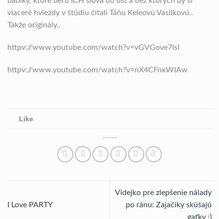
bábiky, ktoré berú ICH slová do úst a bez ktorých by si
viaceré hviezdy v štúdiu čítali Táňu Keleovú Vasilkovú..
Takže originály..
httpv://www.youtube.com/watch?v=vGVGove7IsI
httpv://www.youtube.com/watch?v=nX4CFnxWIAw
Like
Videjko pre zlepšenie nálady
I Love PARTY
po ránu: Zajačiky skúšajú
gaťky :)