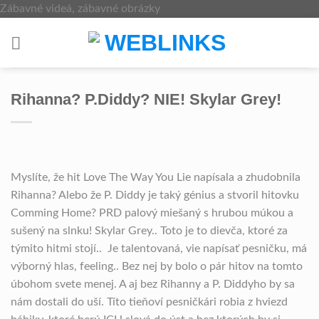
Skip
Zábavné videá, zábavné obrázky
to
content
Rihanna? P.Diddy? NIE! Skylar Grey!
Myslíte, že hit Love The Way You Lie napísala a zhudobnila
Rihanna? Alebo že P. Diddy je taký génius a stvoril hitovku
Comming Home? PRD palový miešaný s hrubou múkou a
sušený na slnku! Skylar Grey.. Toto je to dievča, ktoré za
týmito hitmi stojí.. Je talentovaná, vie napísať pesničku, má
výborný hlas, feeling.. Bez nej by bolo o pár hitov na tomto
úbohom svete menej. A aj bez Rihanny a P. Diddyho by sa
nám dostali do uší. Títo tieňoví pesničkári robia z hviezd