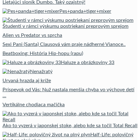
Lietajúci sloník Dumbo. Taký ozajstný!
Pes+panda+tiger+mixer
Študenti v rámci výskumu postriekaní preprovým sprejom
Alien vs Predator vs sprcha
Sexi Pani (Santa) Clausová vám praje nádherné Vianoce..
Beatboxing: História Hip-hopu (rapu)
Haluze a obrázkoviny 33
Nenažratý
Urvaná hrazda aj kríže
Príspevok od Vás: Nuž nastala menšia chyba vo výchove detí
…
Vertikálne chodiaca mačička
Ako to vyzerá v japonskej stoke, alebo kde sa točil Total Recall
Half-Life: polovičný