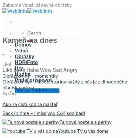
Skip
Zábavné videá, zábavné obrázky
to
content
Kameň na dnes
Domov
Videá
Obrázky
HDR/Foto
Like
Hry
Like
Love
Haha
Wow
Sad
Angry
Hudba
Obrázkoviny – momentky
Pridaj príspevok
Obrázkoviny – HDR cintoríny:každý z nás je z dlhodobého
hľadiska mŕtvy
PRIDAJ PRÍSPEVOK
Archív
Ako sa čistí kobria maštaľ
Back in time – I miss you C64 soo bad!
Fajnové postele a periny
Youtube TV u vás doma