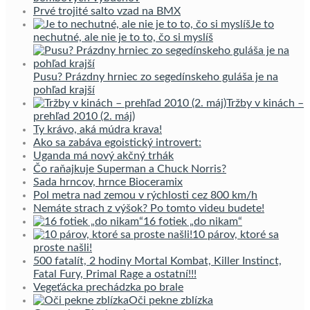
Prvé trojité salto vzad na BMX
Je to
nechutné, ale nie je to to, čo si myslíš
Pusu? Prázdny hrniec zo segedínskeho guláša je na
pohľad krajší
Tržby v kinách –
prehľad 2010 (2. máj)
Ty krávo, aká múdra krava!
Ako sa zabáva egoistický introvert:
Uganda má nový akčný trhák
Čo raňajkuje Superman a Chuck Norris?
Sada hrncov, hrnce Bioceramix
Pol metra nad zemou v rýchlosti cez 800 km/h
Nemáte strach z výšok? Po tomto videu budete!
16 fotiek „do nikam“
10 párov, ktoré sa
proste našli!
500 fatalít, 2 hodiny Mortal Kombat, Killer Instinct,
Fatal Fury, Primal Rage a ostatní!!!
Vegeťácka prechádzka po brale
Oči pekne zblízka