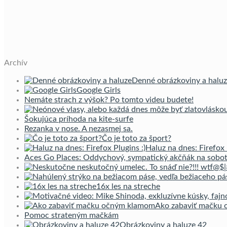
Archív
Denné obrázkoviny a halu
Google Girls
Nemáte strach z výšok? Po tomto videu budete!
Šokujúca príhoda na kite-surfe
Rezanka v nose. A nezasmej sa.
Čo je toto za šport?
Haluz na dnes: Firefox 
Aces Go Places: Oddychový, sympatický akčňák na sobo
16x les na streche
Ako zabaviť mačku
Pomoc strateným mačkám
Obrázkoviny a haluze 42