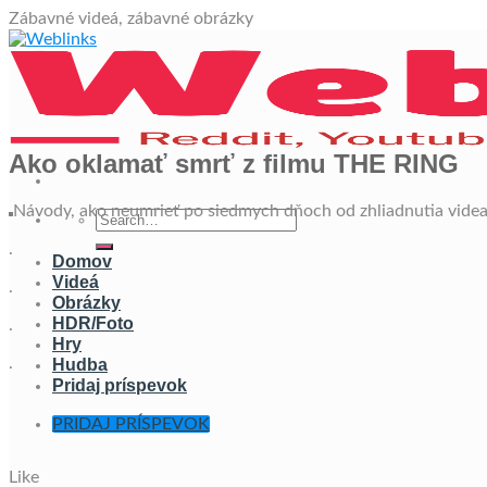
Skip
Zábavné videá, zábavné obrázky
to
content
Ako oklamať smrť z filmu THE RING
Návody, ako neumrieť po siedmych dňoch od zhliadnutia videa,
.
Domov
Videá
.
Obrázky
HDR/Foto
.
Hry
.
Hudba
Pridaj príspevok
PRIDAJ PRÍSPEVOK
Like