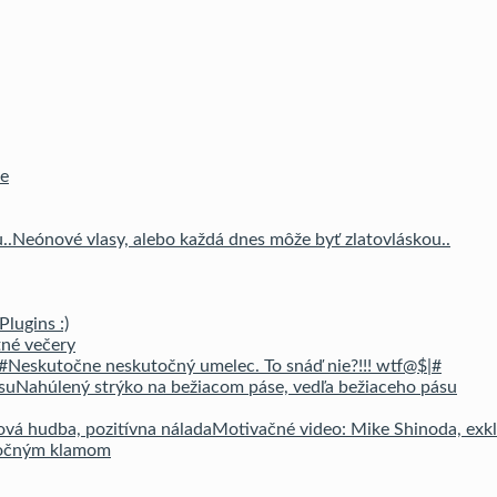
ze
Neónové vlasy, alebo každá dnes môže byť zlatovláskou..
Plugins :)
tné večery
Neskutočne neskutočný umelec. To snáď nie?!!! wtf@$|#
Nahúlený strýko na bežiacom páse, vedľa bežiaceho pásu
Motivačné video: Mike Shinoda, exkl
 očným klamom