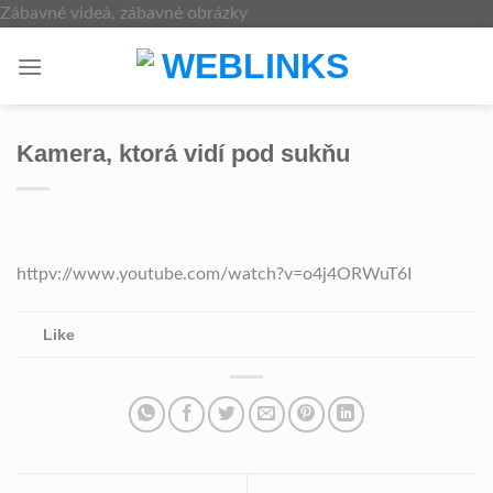
Skip
Zábavné videá, zábavné obrázky
to
content
Kamera, ktorá vidí pod sukňu
httpv://www.youtube.com/watch?v=o4j4ORWuT6I
Like