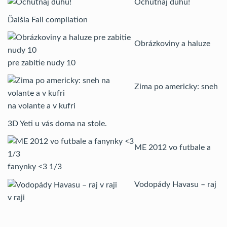
Ochutnaj dúhu!
Ďalšia Fail compilation
Obrázkoviny a haluze
pre zabitie nudy 10
Zima po americky: sneh
na volante a v kufri
3D Yeti u vás doma na stole.
ME 2012 vo futbale a
fanynky <3 1/3
Vodopády Havasu – raj
v raji