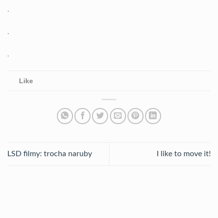
.
.
.
Like
LSD filmy: trocha naruby
I like to move it!