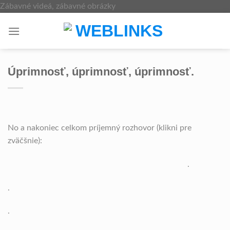
Skip
Zábavné videá, zábavné obrázky
to
content
Úprimnosť, úprimnosť, úprimnosť.
No a nakoniec celkom príjemný rozhovor (klikni pre
zväčšnie):
.
.
.