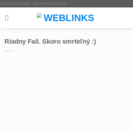
Skip
Zábavné videá, zábavné obrázky
to
content
Riadny Fail. Skoro smrteľný :)