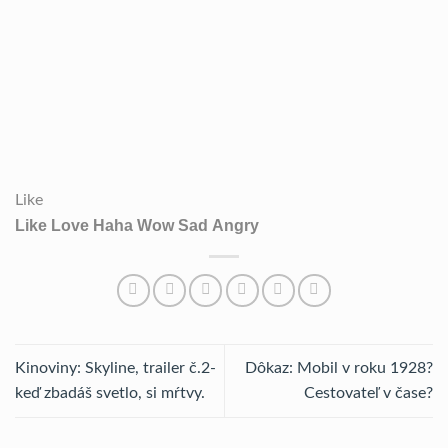
Like
Like
Love
Haha
Wow
Sad
Angry
Kinoviny: Skyline, trailer č.2-
Dôkaz: Mobil v roku 1928?
keď zbadáš svetlo, si mŕtvy.
Cestovateľ v čase?