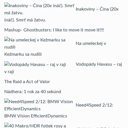
Inakoviny – Čína (20x
ináč). Smrť má žatvu.
Mashup- Ghostbusters: I like to move it move it!!!!
Na umeleckej v
Kežmarku sa nudili
Vodopády Havasu – raj
v raji
The Raid a Act of Valor
Nádhera: 1 rok za 40 sekúnd
Need4Speed 2/12:
BMW Vision EfficientDynamics