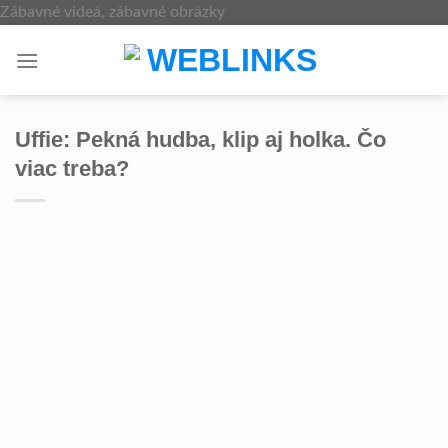
Skip
Zábavné videá, zábavné obrázky
to
content
Uffie: Pekná hudba, klip aj holka. Čo
viac treba?