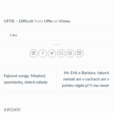
UFFIE – Difficult
from
Uffie
on
Vimeo
.
Like
Mc Erik a Barbara, takych
Fajnové songy, Mladosť,
nemali ani v cechach ani v
spomienky, dobrá nálada
polsku nigde pi*i! ma neser
ARCHÍV