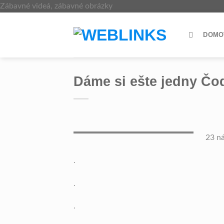
Skip
Zábavné videá, zábavné obrázky
to
content
DOMO
Dáme si ešte jedny Čo
23 ná
.
.
.