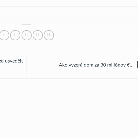
eď usvedčiť
Ako vyzerá dom za 30 miliónov €..