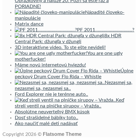
Obrázkoviny a haluze 20: Pozri sa ešte raz a
PORIADNE!
Nápadité človeko-
manipulácie
Matrix dance
PF 2011…………………………?
8x HDR
Central Park: džungľa v džungli
3D interaktívne video. To ste ešte nevideli!
You are one ugly
motherfucker!
Máme novú internetovú hviezdu!
Úplne
peckový Drum Cover Flo Rida – Whistle
Nezasmej sa,
nezasmej sa, nezasmej sa..
Ford Explorer nie je terénne auto..
Keď
strelí ventil na plničke sirupov – Vražda..
Absolútne neuverteľný BMX kúsok
Dosť strašidelné bábiky toto..
Ako naučiť malé deti nadávať
Flatsome Theme
Copyright 2026 ©