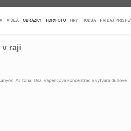
V
VIDEÁ
OBRÁZKY
HDR/FOTO
HRY
HUDBA
PRIDAJ PRÍSP
v raji
anyon, Arizona, Usa. Vápencová koncentrácia vytvára dúhové