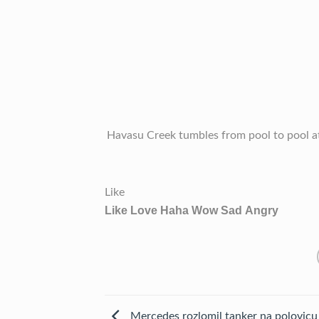
Havasu Creek tumbles from pool to pool at
Like
Like
Love
Haha
Wow
Sad
Angry
Mercedes rozlomil tanker na polovicu