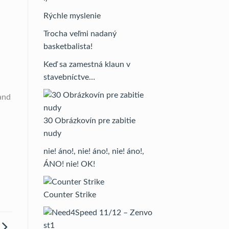
Rýchle myslenie
Trocha veľmi nadaný
basketbalista!
Keď sa zamestná klaun v
stavebníctve…
and
30 Obrázkovín pre zabitie
nudy
nie! áno!, nie! áno!, nie! áno!,
ÁNO! nie! OK!
Counter Strike