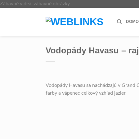
Skip
Zábavné videá, zábavné obrázky
to
content
DOMO
Vodopády Havasu – raj 
Vodopády Havasu sa nachádzajú v Grand C
farby a vápenec celkový vzhľad jazier.