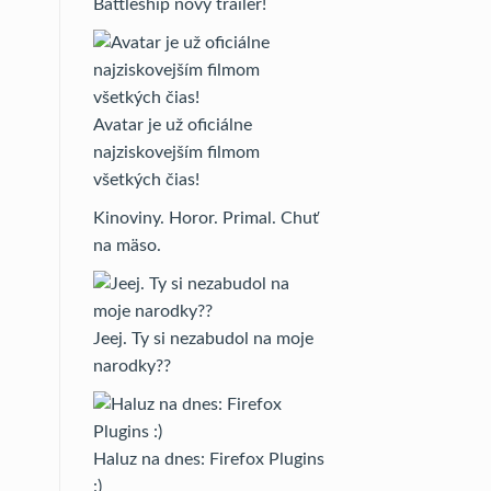
Battleship nový trailer!
Avatar je už oficiálne
najziskovejším filmom
všetkých čias!
Kinoviny. Horor. Primal. Chuť
na mäso.
Jeej. Ty si nezabudol na moje
narodky??
Haluz na dnes: Firefox Plugins
:)