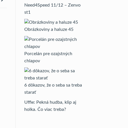
Need4Speed 11/12 – Zenvo
st1
Obrázkoviny a haluze 45
Porcelán pre ozajstných
chlapov
6 dôkazov, že o seba sa treba
starať
Uffie: Pekná hudba, klip aj
holka. Čo viac treba?