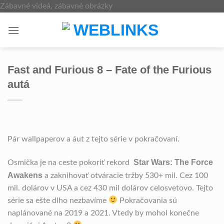
Skip
Zábavné videá, zábavné obrázky
to
content
Fast and Furious 8 – Fate of the Furious
autá
Pár wallpaperov a áut z tejto série v pokračovaní.
Star Wars: The Force
Osmička je na ceste pokoriť rekord
Awakens
a zaknihovať otváracie tržby 530+ mil. Cez 100
mil. dolárov v USA a cez 430 mil dolárov celosvetovo. Tejto
série sa ešte dlho nezbavíme
Pokračovania sú
naplánované na 2019 a 2021. Vtedy by mohol konečne