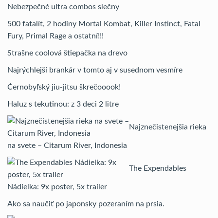
Nebezpečné ultra combos slečny
500 fatalít, 2 hodiny Mortal Kombat, Killer Instinct, Fatal
Fury, Primal Rage a ostatní!!!
Strašne coolová štiepačka na drevo
Najrýchlejší brankár v tomto aj v susednom vesmíre
Černobyľský jiu-jitsu škrečooook!
Haluz s tekutinou: z 3 deci 2 litre
Najznečistenejšia rieka
na svete – Citarum River, Indonesia
The Expendables
Nádielka: 9x poster, 5x trailer
Ako sa naučiť po japonsky pozeraním na prsia.