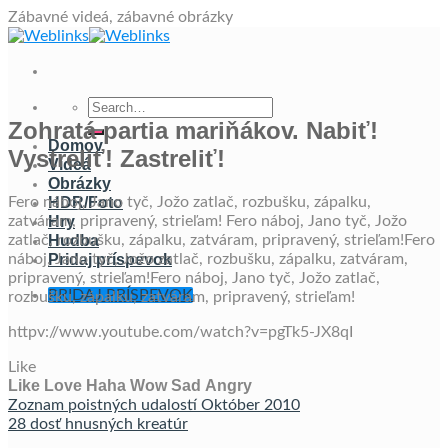
Skip
Zábavné videá, zábavné obrázky
to
content
Zohratá partia mariňákov. Nabiť!
Domov
Vystreliť! Zastreliť!
Videá
Obrázky
Fero náboj, Jano tyč, Jožo zatlač, rozbušku, zápalku,
HDR/Foto
zatváram, pripravený, strieľam! Fero náboj, Jano tyč, Jožo
Hry
zatlač, rozbušku, zápalku, zatváram, pripravený, strieľam!Fero
Hudba
náboj, Jano tyč, Jožo zatlač, rozbušku, zápalku, zatváram,
Pridaj príspevok
pripravený, strieľam!Fero náboj, Jano tyč, Jožo zatlač,
PRIDAJ PRÍSPEVOK
rozbušku, zápalku, zatváram, pripravený, strieľam!
httpv://www.youtube.com/watch?v=pgTk5-JX8qI
Like
Like
Love
Haha
Wow
Sad
Angry
Zoznam poistných udalostí Október 2010
28 dosť hnusných kreatúr