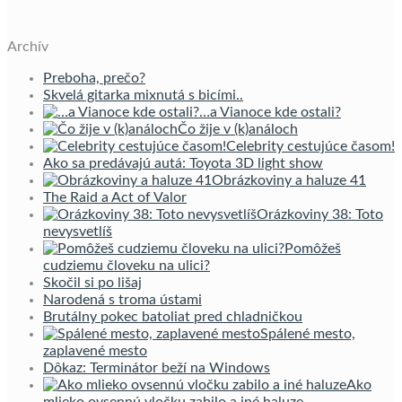
Archív
Preboha, prečo?
Skvelá gitarka mixnutá s bicími..
…a Vianoce kde ostali?
Čo žije v (k)análoch
Celebrity cestujúce časom!
Ako sa predávajú autá: Toyota 3D light show
Obrázkoviny a haluze 41
The Raid a Act of Valor
Orázkoviny 38: Toto
nevysvetlíš
Pomôžeš
cudziemu človeku na ulici?
Skočil si po lišaj
Narodená s troma ústami
Brutálny pokec batoliat pred chladničkou
Spálené mesto,
zaplavené mesto
Dôkaz: Terminátor beží na Windows
Ako
mlieko ovsennú vločku zabilo a iné haluze