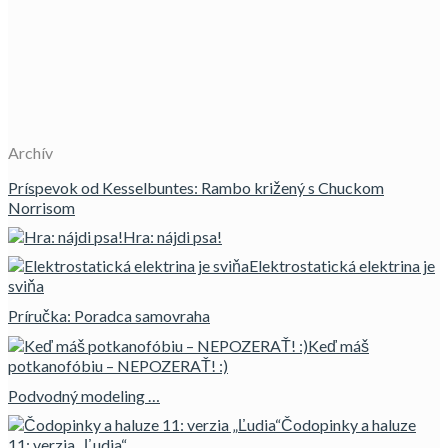
Archív
Príspevok od Kesselbuntes: Rambo križený s Chuckom
Norrisom
Hra: nájdi psa!
Elektrostatická elektrina je
sviňa
Príručka: Poradca samovraha
Keď máš
potkanofóbiu – NEPOZERAŤ! :)
Podvodný modeling …
Čodopinky a haluze
11: verzia „Ľudia“