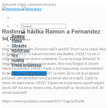
Skip
Zábavné videá, zábavné obrázky
to
content
Rodinná hádka Ramon a Fernandez
Domov
sa riešia…
Videá
Obrázky
Mal by si zo svojim životom niečo urobiť! Pozri sa na seba! Ako
HDR/Foto
to žiješ? HEEE? V takom bordeli. Na dedine. HEEE? Urob si
Hry
výšku, daj deťom dobré vzdelanie. Čo na to tvoja žena ha? A
Hudba
neutekaj, keď s tebou rozprávam. Ako tvoj švagor ti chcem
Pridaj príspevok
fakticky pomôcť. HEEE? Kedy si bol naposledy na dovolenke?
Aj dom sa ti rozpadáva. HEEE? Ja viem, že to nie je príjemné
PRIDAJ PRÍSPEVOK
počúvať, ale nemôžem sa už pozerať ako sa trápiš. Zájdi za
mnou do kancelárie. HEEE? Kúpim na tvoje meno aspoň nejaké
akcie. BP má teraz dobrú cenu. A prestaň sa dookola robiť, že
mi nerozumieš!
httpv://www.youtube.com/watch?v=TugslL45aXk