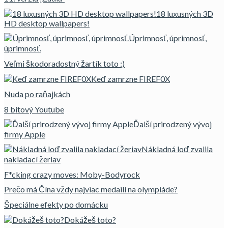
18 luxusných 3D
HD desktop wallpapers!
Úprimnosť, úprimnosť,
úprimnosť.
Veľmi škodoradostný žartík toto :)
Keď zamrzne FIREF0X
Nuda po raňajkách
8 bitový Youtube
Ďalší prirodzený vývoj
firmy Apple
Nákladná loď zvalila
nakladací žeriav
F*cking crazy moves: Moby-Bodyrock
Prečo má Čína vždy najviac medailí na olympiáde?
Špeciálne efekty po domácku
Dokážeš toto?