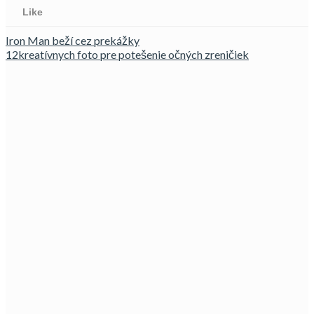
Like
Iron Man beží cez prekážky
12kreatívnych foto pre potešenie očných zreničiek