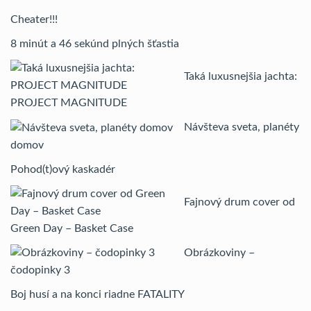
Cheater!!!
8 minút a 46 sekúnd plných šťastia
Taká luxusnejšia jachta:
PROJECT MAGNITUDE
Návšteva sveta, planéty
domov
Pohod(t)ový kaskadér
Fajnový drum cover od
Green Day – Basket Case
Obrázkoviny –
čodopinky 3
Boj husí a na konci riadne FATALITY