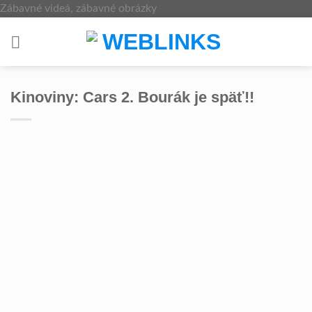
Skip
Zábavné videá, zábavné obrázky
to
content
Kinoviny: Cars 2. Bourák je späť!!