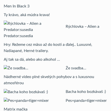
Men In Black 3
Ty krávo, aká múdra krava!
Rýchlovka – Alien a
Predator:susedia
Hry: Režeme cez mäso až do kosti a ďalej.. Luxusné,
Našlapané, Herné trailery.
Aj tak sa dá, alebo ako alkohol …
Že svadba…
Nádherné video plné skvelých pohybov a s luxusnou
atmosférou
Bacha koho bozkávaš :)
Pes+panda+tiger+mixer
Matrix mačka