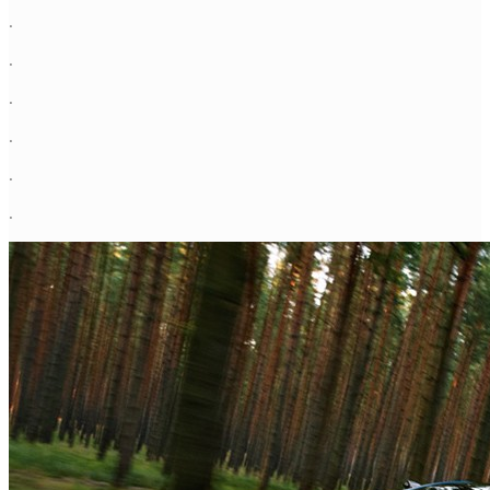
.
.
.
.
.
.