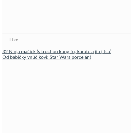
Like
32 Ninja mačiek (s trochou kung fu, karate a jiu jitsu)
Od babičky vnúčikovi: Star Wars porcelán!