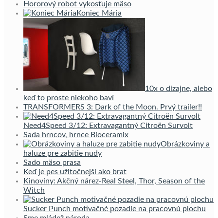
Hororový robot vykosťuje mäso
Koniec Mária
10x o dizajne, alebo
keď to proste niekoho baví
TRANSFORMERS 3: Dark of the Moon. Prvý trailer!!
Need4Speed 3/12: Extravagantný Citroën Survolt
Sada hrncov, hrnce Bioceramix
Obrázkoviny a
haluze pre zabitie nudy
Sado mäso prasa
Keď je pes užitočnejší ako brat
Kinoviny: Akčný nárez-Real Steel, Thor, Season of the
Witch
Sucker Punch motivačné pozadie na pracovnú plochu
Sme mládež národa