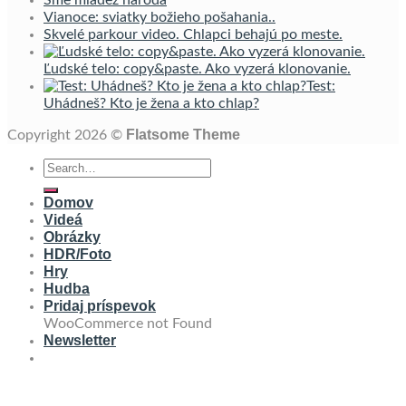
Vianoce: sviatky božieho pošahania..
Skvelé parkour video. Chlapci behajú po meste.
Ľudské telo: copy&paste. Ako vyzerá klonovanie.
Test:
Uhádneš? Kto je žena a kto chlap?
Flatsome Theme
Copyright 2026 ©
Domov
Videá
Obrázky
HDR/Foto
Hry
Hudba
Pridaj príspevok
WooCommerce not Found
Newsletter