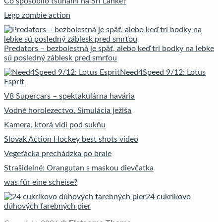
Čo spôsobilo tsunami na Srí Lanke?
Lego zombie action
Predators – bezbolestná je späť, alebo keď tri bodky na lebke
sú posledný záblesk pred smrťou
Need4Speed 9/12: Lotus
Esprit
V8 Supercars – spektakulárna havária
Vodné horolezectvo. Simulácia ježiša
Kamera, ktorá vidí pod sukňu
Slovak Action Hockey best shots video
Vegeťácka prechádzka po brale
Strašidelné: Orangutan s maskou dievčatka
was für eine scheise?
24 cukríkovo
dúhových farebných pier