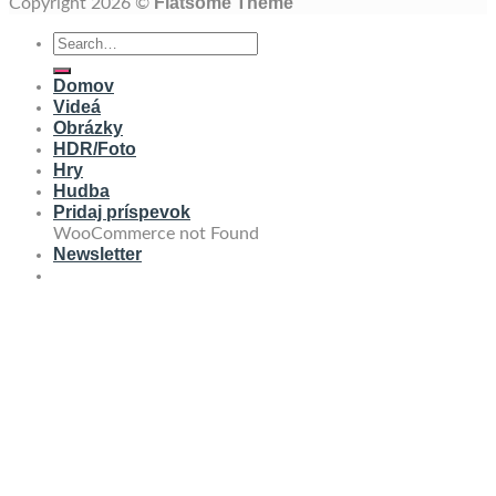
Flatsome Theme
Copyright 2026 ©
Domov
Videá
Obrázky
HDR/Foto
Hry
Hudba
Pridaj príspevok
WooCommerce not Found
Newsletter