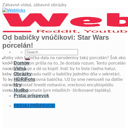
Skip
Zábavné videá, zábavné obrázky
to
content
Od babičky vnúčikovi: Star Wars
porcelán!
Keby vám babička dala na narodeniny taký porcelán? Šok ako
Domov
keď Paris Hilton prišla na to, že dostala rozum. Tento porcelán
Videá
naozaj existuje a dá sa kúpiť. Ináč by to bola riadna haluz,
Obrázky
keby sme túto sadu našli u babičky jedného dňa v sekretári.
HDR/Foto
To by bola šmrncovná babička. Už by sme nemuseli na ďalšie
Hry
národky dostať hnedé nohavice, vreckovú encyklopédiu
Hudba
sveta, alebo kamaše (pre mladších- štrikované tepláky).
Pridaj príspevok
PRIDAJ PRÍSPEVOK