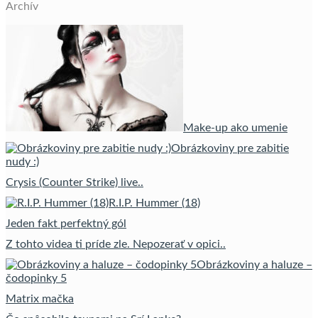
Archív
Make-up ako umenie
Obrázkoviny pre zabitie
nudy :)
Crysis (Counter Strike) live..
R.I.P. Hummer (18)
Jeden fakt perfektný gól
Z tohto videa ti príde zle. Nepozerať v opici..
Obrázkoviny a haluze –
čodopinky 5
Matrix mačka