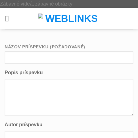
Skip
Zábavné videá, zábavné obrázky
to
content
NÁZOV PRÍSPEVKU (POŽADOVANÉ)
Popis príspevku
Autor príspevku