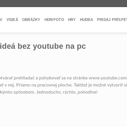
V
VIDEÁ
OBRÁZKY
HDR/FOTO
HRY
HUDBA
PRIDAJ PRÍSP
ideá bez youtube na pc
tvárať prehliadač a pohybovať sa na stránke www.youtube.com
ať v nej. Priamo na pracovnej ploche. Taktiež je možné vytvoriť si
 takýmto spôsobom. Jednoducho, rýchlo, pohodlne!