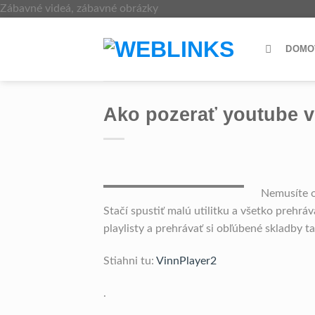
Skip
Zábavné videá, zábavné obrázky
to
content
DOMO
Ako pozerať youtube v
Nemusíte o
Stačí spustiť malú utilitku a všetko prehráv
playlisty a prehrávať si obľúbené skladby
Stiahni tu:
VinnPlayer2
.