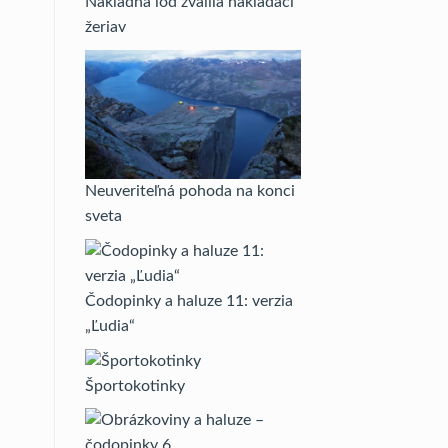
Nákladná loď zvalila nakladací
žeriav
Neuveriteľná pohoda na konci
sveta
Čodopinky a haluze 11: verzia
„Ľudia“
Športokotinky