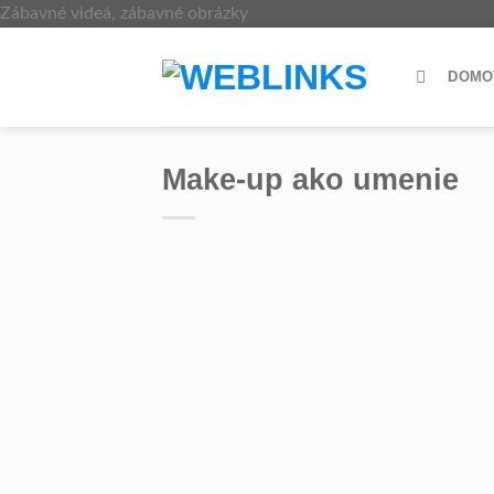
Skip
Zábavné videá, zábavné obrázky
to
content
DOMO
Make-up ako umenie