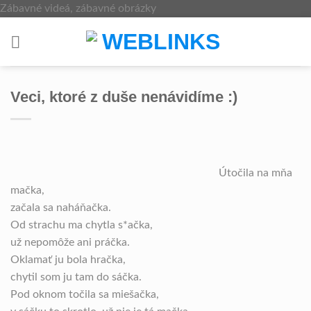
Skip
Zábavné videá, zábavné obrázky
to
content
Veci, ktoré z duše nenávidíme :)
Útočila na mňa
mačka,
začala sa naháňačka.
Od strachu ma chytla s*ačka,
už nepomôže ani práčka.
Oklamať ju bola hračka,
chytil som ju tam do sáčka.
Pod oknom točila sa miešačka,