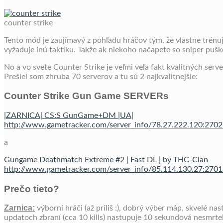
counter strike
Tento mód je zaujímavý z pohľadu hráčov tým, že vlastne trénuj
vyžaduje inú taktiku. Takže ak niekoho načapete so sniper puš
No a vo svete Counter Strike je veľmi veľa fakt kvalitných serve
Prešiel som zhruba 70 serverov a tu sú 2 najkvalitnejšie:
Counter Strike Gun Game SERVERs
|ZARNICA| CS:S GunGame+DM |UA|
http://www.gametracker.com/server_info/78.27.222.120:2702
a
Gungame Deathmatch Extreme #2 | Fast DL | by THC-Clan
http://www.gametracker.com/server_info/85.114.130.27:2701
Prečo tieto?
Zarnica:
výborní hráči (až príliš :), dobrý výber máp, skvelé na
updatoch zbraní (cca 10 kills) nastupuje 10 sekundová nesmrteľn