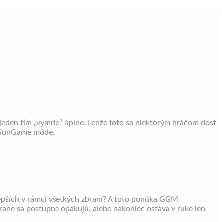
 jeden tím „vymrie“ úplne. Lenže toto sa niektorým hráčom dosť
 o GunGame móde.
jlepších v rámci všetkých zbraní? A toto ponúka GGM
brane sa postupne opakujú, alebo nakoniec ostáva v ruke len