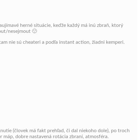
zaujímavé herné situácie, keďže každý má inú zbraň, ktorý
mout/nesejmout 🙂
tam nie sú cheateri a podľa instant action, žiadni kemperi.
nutie (človek má fakt prehľad, či dal niekoho dole), po troch
ber máp, dobre nastavená rotácia zbraní, atmosféra.