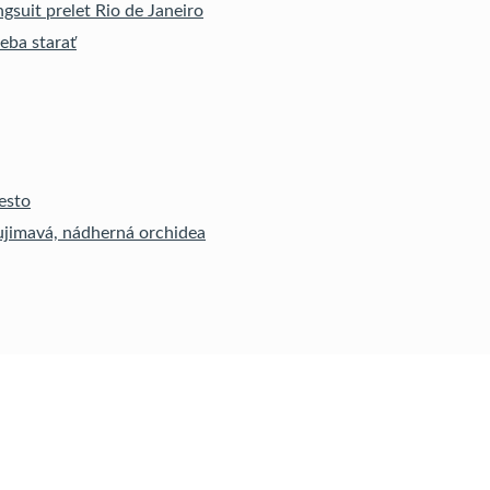
gsuit prelet Rio de Janeiro
reba starať
esto
ujimavá, nádherná orchidea
ot