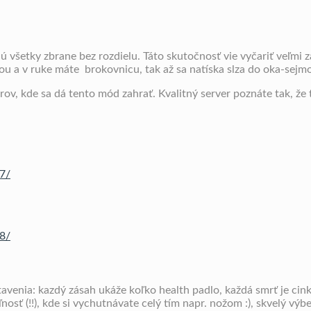
ú všetky zbrane bez rozdielu. Táto skutočnosť vie vyčariť veľmi 
kou a v ruke máte brokovnicu, tak až sa natíska slza do oka-sej
rov, kde sa dá tento mód zahrať. Kvalitný server poznáte tak, že 
7/
8/
stavenia: kazdý zásah ukáže koľko health padlo, každá smrť je cink
osť (!!), kde si vychutnávate celý tím napr. nožom :), skvelý vý