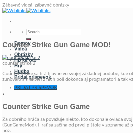
Skip
Zábavné videá, zábavné obrázky
to
content
Counter Strike Gun Game MOD!
Domov
Videá
Obrázky
HDR/Foto
counter strike 2
Hry
Hudba
Counter Strike sa hrá hlavne vo svojej základnej podobe, kde 
Pridaj príspevok
zunovalo a niektorí z nich boli dokonca aj programátori a tak
PRIDAJ PRÍSPEVOK
.
Counter Strike Gun Game
Za dobrého hráča sa považuje niekto, kto dokonale ovláda svoj
(GunGameMod). Hrať sa začína od prvej pištole v zozname až po
nôž.