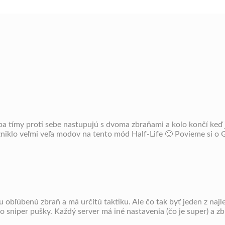
oba tímy proti sebe nastupujú s dvoma zbraňami a kolo končí keď
 vzniklo veľmi veľa modov na tento mód Half-Life 🙂 Povieme si
u obľúbenú zbraň a má určitú taktiku. Ale čo tak byť jeden z na
 sniper pušky. Každý server má iné nastavenia (čo je super) a z