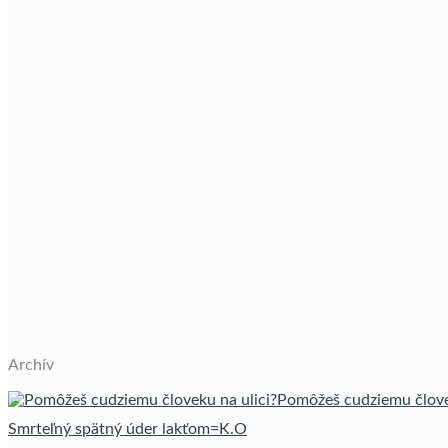
Archív
Pomôžeš cudziemu člove
Smrteľný spätný úder lakťom=K.O