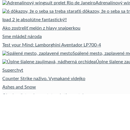
Adrenalínový win
6 dôkazov, že o seba sa t
Ipad 2 je absolútne fantastický!!
Ako zostreliť melón z hlavy snajperkou
Sme mládež národa
Test your Mind: Lamborghini Aventador LP700-4
Spálené mesto, zaplavené m
Úplne šialene za
Superchyt
Counter Strike naživo. Vymakané videjko
Ashes and Snow
Obed, vyšetrenie prostaty a intímny styk naraz
Šťastný muž dostal druhý živ
Disko freestyle veverička
Šialená tlaková vlna
Oči pekne zblízka