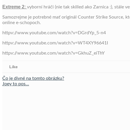
Extreme 2:
vyborní hráči (nie tak skilled ako Zarnica :), stále 
Samozrejme je potrebné mať originál Counter Strike Source, kt
online e-schopoch.
httpv://www.youtube.com/watch?v=DGrdYp_5-n4
httpv://www.youtube.com/watch?v=WT4XY96641I
httpv://www.youtube.com/watch?v=GkhuZ_eiThY
Like
Čo je divné na tomto obrázku?
Joey to pos…