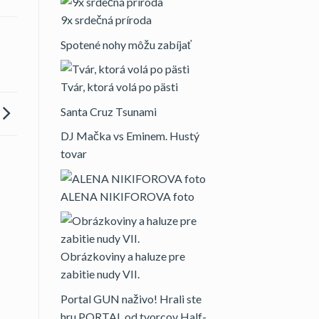
9x srdečná príroda
Spotené nohy môžu zabíjať
Tvár, ktorá volá po pästi
Santa Cruz Tsunami
DJ Mačka vs Eminem. Hustý
tovar
ALENA NIKIFOROVA foto
Obrázkoviny a haluze pre
zabitie nudy VII.
Portal GUN naživo! Hrali ste
hru PORTAL od tvorcov Half-