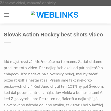
Skip
Zábavné videá, zábavné obrázky
to
content
Slovak Action Hockey best shots video
Idú majstrovstvá. Možno ešte na to máme. Zatiaľ si dáme
predkrm toto video. Pár najlepších akcií od pár najlepších
chlapcov. Kto nadáva na slovenský hokej, mal by začať
pozerať golf a nestarať sa. Prežili sme fakt niekoľko
peckových chvíľ. Keď Jano chytil ten 101%ný gól Švédom,
keď dal potom Lintner z nájazdov vinkla a boli sme tam! A
keď Žigo vyrobil pre Petra ten najšialenší a najkrajší gól
slovenského národa od jeho vzniku, tak zrazu bol v každej