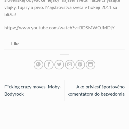
slovenskej obývačke nejaký majster sveta! Takže chystajte
vlajky, fujary a pivo. Majstrovstvá sveta v hokeji 2011 sa
blížia!
httpv://www.youtube.com/watch?v=BDSMWOJMDjY
Like
F*cking crazy moves: Moby-
Ako priviesť športového
Bodyrock
komentátora do bezvedomia