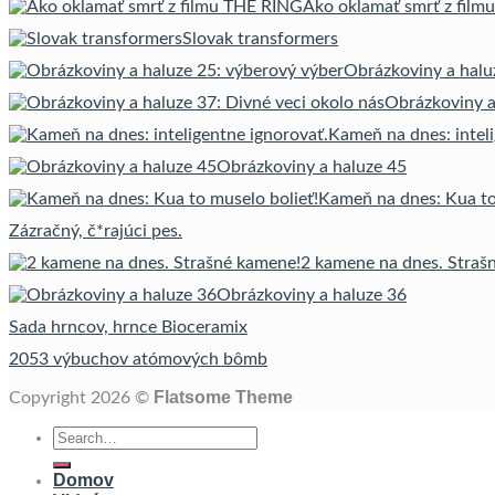
Ako oklamať smrť z fil
Slovak transformers
Obrázkoviny a halu
Obrázkoviny a
Kameň na dnes: inteli
Obrázkoviny a haluze 45
Kameň na dnes: Kua to
Zázračný, č*rajúci pes.
2 kamene na dnes. Straš
Obrázkoviny a haluze 36
Sada hrncov, hrnce Bioceramix
2053 výbuchov atómových bômb
Flatsome Theme
Copyright 2026 ©
Domov