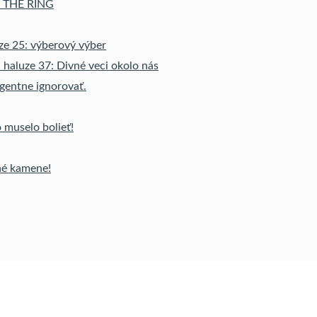
mu THE RING
ze 25: výberový výber
 haluze 37: Divné veci okolo nás
gentne ignorovať.
 muselo bolieť!
né kamene!