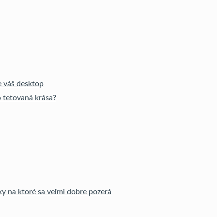
e váš desktop
o tetovaná krása?
y na ktoré sa veľmi dobre pozerá