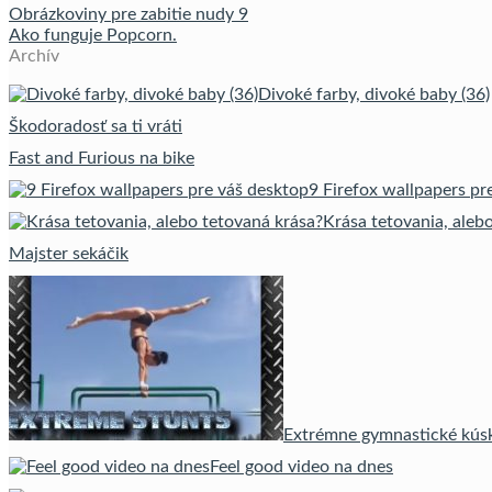
Obrázkoviny pre zabitie nudy 9
Ako funguje Popcorn.
Archív
Divoké farby, divoké baby (36)
Škodoradosť sa ti vráti
Fast and Furious na bike
9 Firefox wallpapers pr
Krása tetovania, aleb
Majster sekáčik
Extrémne gymnastické kúsk
Feel good video na dnes