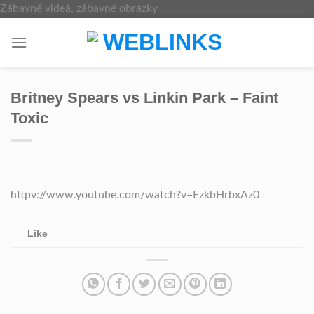
Skip
Zábavné videá, zábavné obrázky
to
content
Britney Spears vs Linkin Park – Faint
Toxic
httpv://www.youtube.com/watch?v=EzkbHrbxAz0
Like