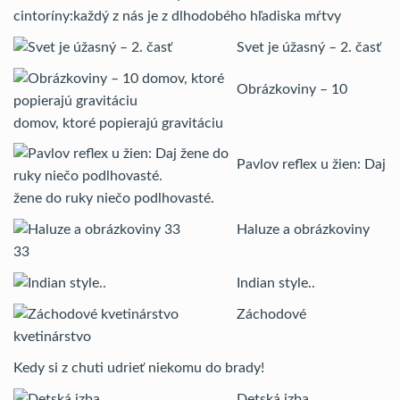
cintoríny:každý z nás je z dlhodobého hľadiska mŕtvy
Svet je úžasný – 2. časť
Obrázkoviny – 10
domov, ktoré popierajú gravitáciu
Pavlov reflex u žien: Daj
žene do ruky niečo podlhovasté.
Haluze a obrázkoviny
33
Indian style..
Záchodové
kvetinárstvo
Kedy si z chuti udrieť niekomu do brady!
Detská izba