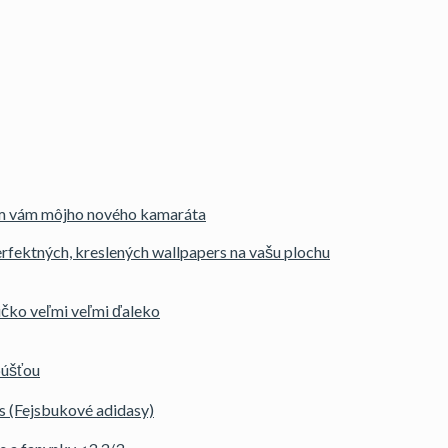
m vám môjho nového kamaráta
erfektných, kreslených wallpapers na vašu plochu
ičko veľmi veľmi ďaleko
púšťou
 (Fejsbukové adidasy)