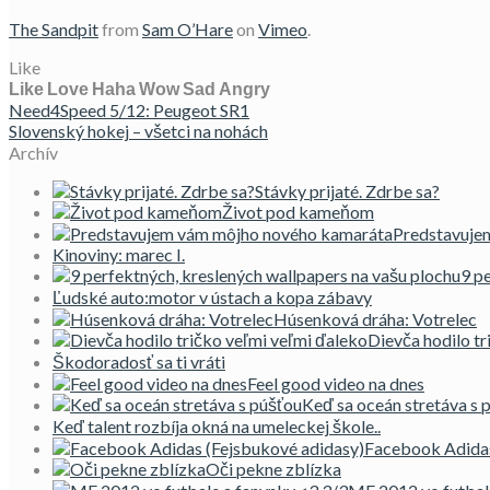
The Sandpit
from
Sam O’Hare
on
Vimeo
.
Like
Like
Love
Haha
Wow
Sad
Angry
Need4Speed 5/12: Peugeot SR1
Slovenský hokej – všetci na nohách
Archív
Stávky prijaté. Zdrbe sa?
Život pod kameňom
Predstavuje
Kinoviny: marec I.
9 p
Ľudské auto:motor v ústach a kopa zábavy
Húsenková dráha: Votrelec
Dievča hodilo tr
Škodoradosť sa ti vráti
Feel good video na dnes
Keď sa oceán stretáva s 
Keď talent rozbíja okná na umeleckej škole..
Facebook Adidas
Oči pekne zblízka