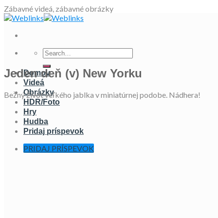
Skip
Zábavné videá, zábavné obrázky
to
content
Jeden deň (v) New Yorku
Domov
Videá
Obrázky
Bežný život veľkého jablka v miniatúrnej podobe. Nádhera!
HDR/Foto
Hry
Hudba
Pridaj príspevok
PRIDAJ PRÍSPEVOK