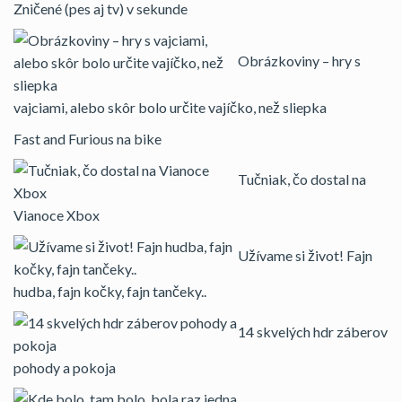
Zničené (pes aj tv) v sekunde
Obrázkoviny – hry s
vajciami, alebo skôr bolo určite vajíčko, než sliepka
Fast and Furious na bike
Tučniak, čo dostal na
Vianoce Xbox
Užívame si život! Fajn
hudba, fajn kočky, fajn tančeky..
14 skvelých hdr záberov
pohody a pokoja