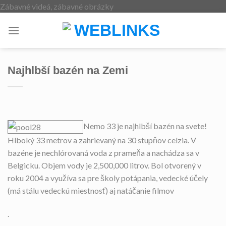
Skip
Zábavné videá, zábavné obrázky
to
content
Najhlbší bazén na Zemi
Nemo 33 je najhlbší bazén na svete!
Hlboký 33 metrov a zahrievaný na 30 stupňov celzia. V
bazéne je nechlórovaná voda z prameňa a nachádza sa v
Belgicku. Objem vody je 2,500,000 litrov. Bol otvorený v
roku 2004 a využíva sa pre školy potápania, vedecké účely
(má stálu vedeckú miestnosť) aj natáčanie filmov
.