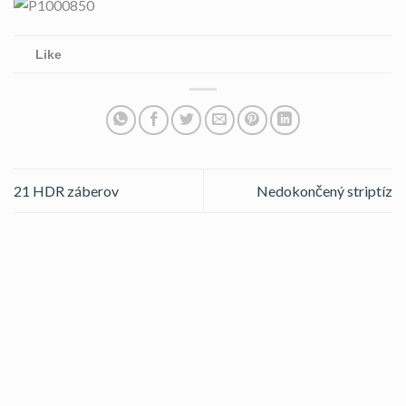
Like
21 HDR záberov
Nedokončený striptíz