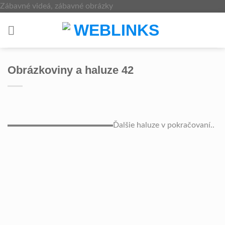
Skip
Zábavné videá, zábavné obrázky
to
content
Obrázkoviny a haluze 42
Ďalšie haluze v pokračovaní..