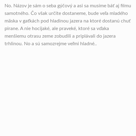
No. Názov je sám o seba gýčový a asi sa musíme báť aj filmu
samotného. Čo však určite dostaneme, bude veľa mladého
mäska v gaťkách pod hladinou jazera na ktoré dostanú chuť
pirane. A nie hocijaké, ale praveké, ktoré sa vďaka
menšiemu otrasu zeme zobudili a priplávali do jazera
trhlinou. No a sú samozrejme veľmi hladné..