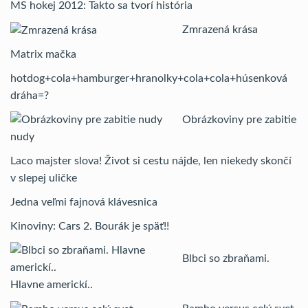
MS hokej 2012: Takto sa tvorí história
Zmrazená krása
Matrix mačka
hotdog+cola+hamburger+hranolky+cola+cola+húsenková
dráha=?
Obrázkoviny pre zabitie
nudy
Laco majster slova! Život si cestu nájde, len niekedy skončí
v slepej uličke
Jedna veľmi fajnová klávesnica
Kinoviny: Cars 2. Bourák je späť!!
Blbci so zbraňami.
Hlavne americkí..