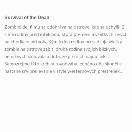
Survival of the Dead
Zombie! dej filmu sa odohráva na ostrove, kde sa uchýlili 2
silné rodiny pred infekciou, ktorá premenila všetkých živých
na chodiace mŕtvoly. Kým jedna rodina presadzuje všetky
zombie na ostrove zabiť, druhá rodina svojich blízkych,
nemŕtvych izolovala a dúfa, že pre nich nájdu liek.
Samozrejme táto krehká rovnováha jedného dňa skončí a
nastane krviprelievanie v štýle westernových prestreliek..