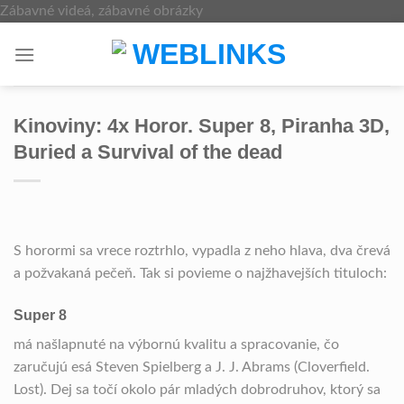
Skip
Zábavné videá, zábavné obrázky
to
content
Kinoviny: 4x Horor. Super 8, Piranha 3D,
Buried a Survival of the dead
S horormi sa vrece roztrhlo, vypadla z neho hlava, dva črevá
a požvakaná pečeň. Tak si povieme o najžhavejších tituloch:
Super 8
má našlapnuté na výbornú kvalitu a spracovanie, čo
zaručujú esá Steven Spielberg a J. J. Abrams (Cloverfield.
Lost). Dej sa točí okolo pár mladých dobrodruhov, ktorý sa