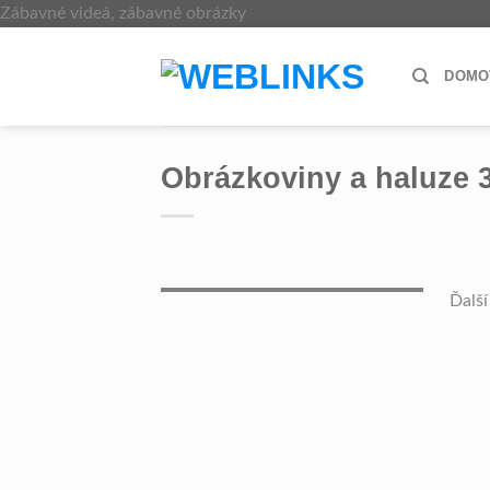
Skip
Zábavné videá, zábavné obrázky
to
content
DOMO
Obrázkoviny a haluze 
Ďalší