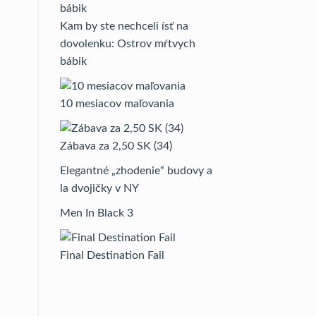
Kam by ste nechceli ísť na
dovolenku: Ostrov mŕtvych
bábik
10 mesiacov maľovania
Zábava za 2,50 SK (34)
Elegantné „zhodenie“ budovy a
la dvojičky v NY
Men In Black 3
Final Destination Fail