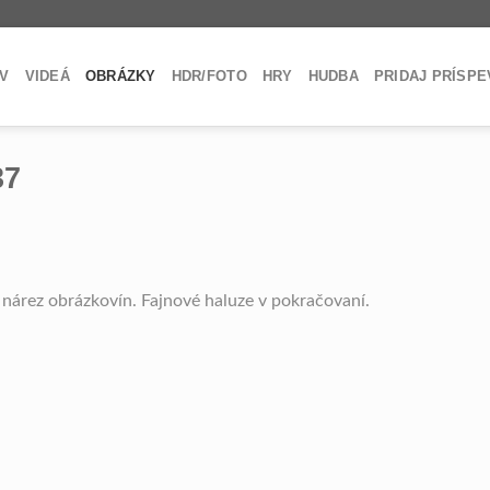
V
VIDEÁ
OBRÁZKY
HDR/FOTO
HRY
HUDBA
PRIDAJ PRÍSP
37
 nárez obrázkovín. Fajnové haluze v pokračovaní.