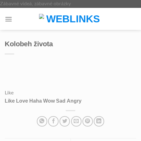
Skip
Zábavné videá, zábavné obrázky
to
content
Kolobeh života
Like
Like
Love
Haha
Wow
Sad
Angry