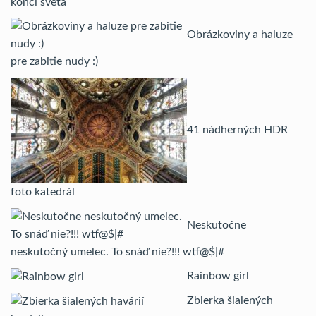
konci sveta
Obrázkoviny a haluze
pre zabitie nudy :)
41 nádherných HDR
foto katedrál
Neskutočne
neskutočný umelec. To snáď nie?!!! wtf@$|#
Rainbow girl
Zbierka šialených