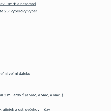
vil smrti a nezomrel
ze 25: výberový výber
veľmi veľmi ďaleko
l 2 miliardy $ (a viac, a viac, a viac..)
krajiniek a ostrovčekov hrôzy