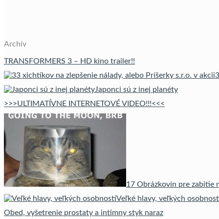
Archív
TRANSFORMERS 3 – HD kino trailer!!
3
Japonci sú z inej planéty
>>>ULTIMATÍVNE INTERNETOVÉ VIDEO!!!<<<
17 Obrázkovín pre zabitie 
Veľké hlavy, veľkých osobnost
Obed, vyšetrenie prostaty a intímny styk naraz