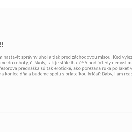
!!
ém nastaviť správny uhol a tlak pred záchodovou misou. Keď vyle
e do roboty, či školy, tak je stále iba 7:55 hod. Vtedy nemyslíme
esorova prednáška sú tak erotické, ako porezaná ruka po lakeť v
 na koniec dňa a budeme spolu s priateľkou kričať: Baby, i am rea