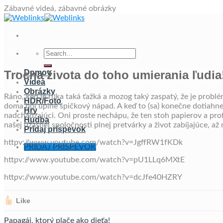
Skip
Zábavné videá, zábavné obrázky
to
content
Trocha života do toho umierania ľudia
Domov
Videá
Obrázky
Ráno, keď je ruka taká ťažká a mozog taký zaspatý, že je probl
HDR/Foto
doma bol úplne špičkový nápad. A keď to (sa) konečne dotiahnem
Hry
nadchádzajúci. Oni proste nechápu, že ten stoh papierov a prof
Hudba
našej úžasnej spoločnosti plnej pretvárky a život zabíjajúce, až
Pridaj príspevok
httpv://www.youtube.com/watch?v=JgffRW1fKDk
PRIDAJ PRÍSPEVOK
httpv://www.youtube.com/watch?v=pU1LLq6MXtE
httpv://www.youtube.com/watch?v=dcJfe40HZRY
Like
Papagáj, ktorý plače ako dieťa!