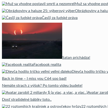
Muž sa vhodne posta
Obrázkoviny a halu
Čas(j) za ľudské práva
Satan prichádza!
Facebook realita
Dievča hodilo tričko 
Back in time – I miss you C64 soo bad!
Nemáte strach z výšok? Po tomto videu budete!
Avatar zarobi
Dosť strašidelné bábiky toto..
22 roztomilých 