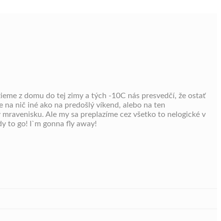
zieme z domu do tej zimy a tých -10C nás presvedčí, že ostať
 na nič iné ako na predošlý víkend, alebo na ten
 mravenisku. Ale my sa preplazíme cez všetko to nelogické v
dy to go! I`m gonna fly away!