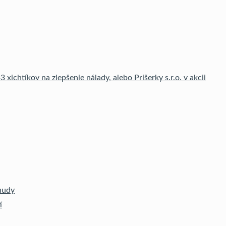
3 xichtíkov na zlepšenie nálady, alebo Príšerky s.r.o. v akcii
nudy
í