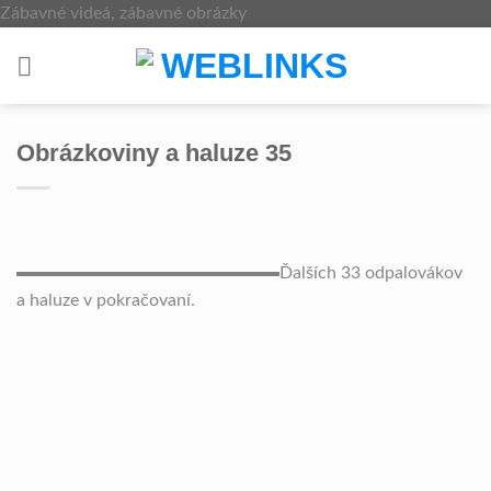
Skip
Zábavné videá, zábavné obrázky
to
content
Obrázkoviny a haluze 35
Ďalších 33 odpalovákov
a haluze v pokračovaní.