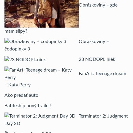
Obrázkoviny – gde
mam slipy?
Obrázkoviny –
čodopinky 3
23 NODOPI..niek
FanArt: Teenage dream
– Katy Perry
Ako predať auto
Battleship nový trailer!
Terminator 2: Judgment
Day 3D