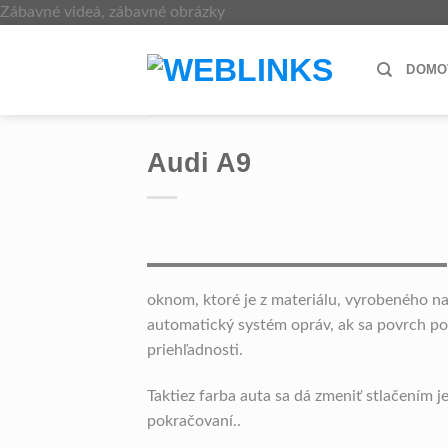
Skip
Zábavné videá, zábavné obrázky
to
content
DOMO
Audi A9
oknom, ktoré je z materiálu, vyrobeného n
automatický systém opráv, ak sa povrch poš
priehľadnosti.
Taktiez farba auta sa dá zmeniť stlačením 
pokračovaní..