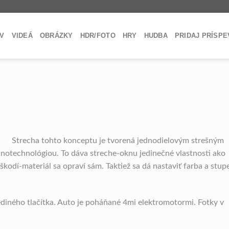
V
VIDEÁ
OBRÁZKY
HDR/FOTO
HRY
HUDBA
PRIDAJ PRÍSP
Strecha tohto konceptu je tvorená jednodielovým strešným
anotechnológiou. To dáva streche-oknu jedinečné vlastnosti ako
kodí-materiál sa opraví sám. Taktiež sa dá nastaviť farba a stup
jediného tlačítka. Auto je poháňané 4mi elektromotormi. Fotky v