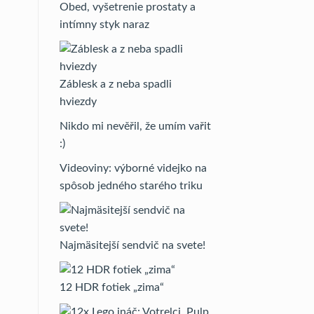
Obed, vyšetrenie prostaty a
intímny styk naraz
Záblesk a z neba spadli
hviezdy
Nikdo mi nevěřil, že umím vařit
:)
Videoviny: výborné videjko na
spôsob jedného starého triku
Najmäsitejší sendvič na svete!
12 HDR fotiek „zima“