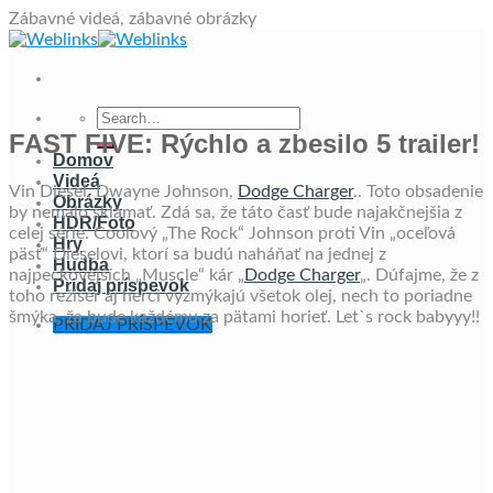
Skip
Zábavné videá, zábavné obrázky
to
content
FAST FIVE: Rýchlo a zbesilo 5 trailer!
Domov
Videá
Vin Diesel, Dwayne Johnson,
Dodge Charger
.. Toto obsadenie
Obrázky
by nemalo sklamať. Zdá sa, že táto časť bude najakčnejšia z
HDR/Foto
celej série. Coolový „The Rock“ Johnson proti Vin „oceľová
Hry
päsť“ Dieselovi, ktorí sa budú naháňať na jednej z
Hudba
najpeckovejších „Muscle“ kár „
Dodge Charger
„. Dúfajme, že z
Pridaj príspevok
toho režisér aj herci vyžmýkajú všetok olej, nech to poriadne
šmýka, ža bude každému za pätami horieť. Let`s rock babyyy!!
PRIDAJ PRÍSPEVOK