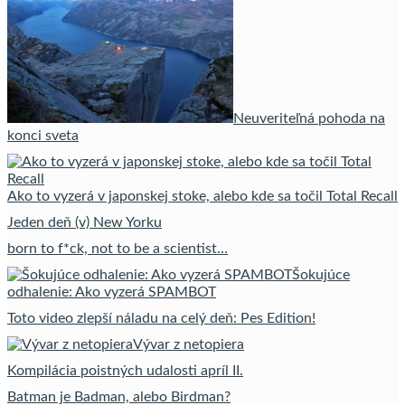
Neuveriteľná pohoda na
konci sveta
Ako to vyzerá v japonskej stoke, alebo kde sa točil Total Recall
Jeden deň (v) New Yorku
born to f*ck, not to be a scientist…
Šokujúce
odhalenie: Ako vyzerá SPAMBOT
Toto video zlepší náladu na celý deň: Pes Edition!
Vývar z netopiera
Kompilácia poistných udalosti apríl II.
Batman je Badman, alebo Birdman?