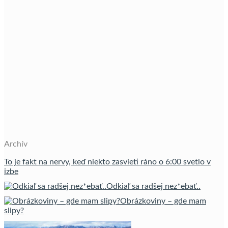
Archív
To je fakt na nervy, keď niekto zasvieti ráno o 6:00 svetlo v
izbe
Odkiaľ sa radšej nez*ebať..
Obrázkoviny – gde mam
slipy?