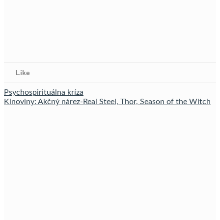
Like
Psychospirituálna kríza
Kinoviny: Akčný nárez-Real Steel, Thor, Season of the Witch