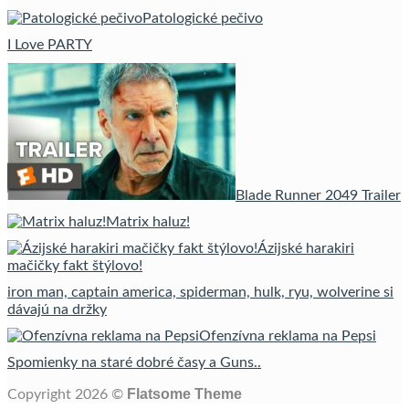
Patologické pečivo
I Love PARTY
Blade Runner 2049 Trailer
Matrix haluz!
Ázijské harakiri
mačičky fakt štýlovo!
iron man, captain america, spiderman, hulk, ryu, wolverine si
dávajú na držky
Ofenzívna reklama na Pepsi
Spomienky na staré dobré časy a Guns..
Flatsome Theme
Copyright 2026 ©