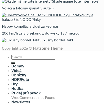
Skade máme tote internety?
Vojaci a falošný granát v aute :)
Obrázkoviny a
haluze 36: NODOPInky
Happy kompilácia videí za Február
206 km/h za 3.5 sekundy, do výšky 139 metrov
Luxusný bordel. fakt
Flatsome Theme
Copyright 2026 ©
Domov
Videá
Obrázky
HDR/Foto
Hry
Hudba
Pridaj príspevok
WooCommerce not Found
Newsletter