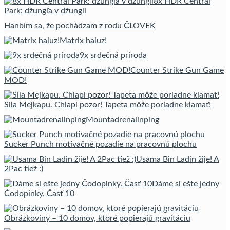
8x HDR Central
Park: džungľa v džungli
Hanbím sa, že pochádzam z rodu ČLOVEK
Matrix haluz!
9x srdečná príroda
Counter Strike Gun Game
MOD!
Sila Mejkapu. Chlapi pozor! Tapeta môže poriadne klamať!
Mountadrenalinping
Sucker Punch motivačné pozadie na pracovnú plochu
Usama Bin Ladin žije! A
2Pac tiež :)
Dáme si ešte jedny
Čodopinky. Časť 10
Obrázkoviny – 10 domov, ktoré popierajú gravitáciu