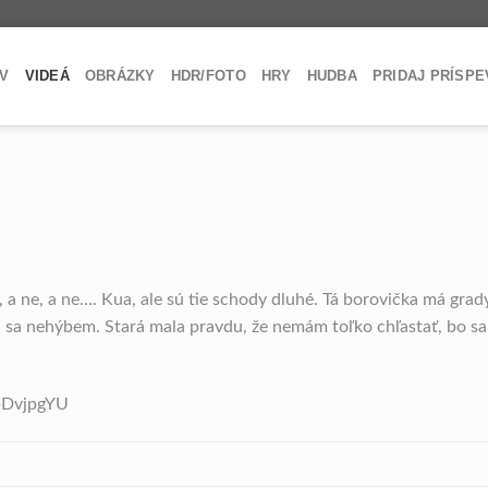
V
VIDEÁ
OBRÁZKY
HDR/FOTO
HRY
HUDBA
PRIDAJ PRÍSP
, a ne, a ne…. Kua, ale sú tie schody dluhé. Tá borovička má grad
a sa nehýbem. Stará mala pravdu, že nemám toľko chľastať, bo sa
bDvjpgYU