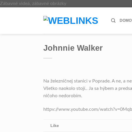
Skip
Zábavné videá, zábavné obrázky
to
content
DOMO
Johnnie Walker
Na železničnej stanici v Poprade. A ne, a ne
Všetko naokolo stojí.. Ja sa hýbem a preds
ničoho nedorobím.
httpv://www.youtube.com/watch?v=0Mq
Like