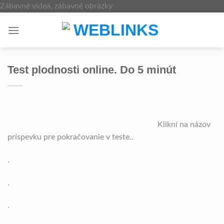
Skip
Zábavné videá, zábavné obrázky
to
content
Test plodnosti online. Do 5 minút
Klikni na názov
príspevku pre pokračovanie v teste..
.
.
.