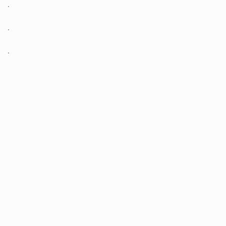
.
.
.