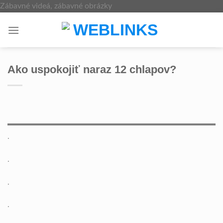
Skip
Zábavné videá, zábavné obrázky
to
content
Ako uspokojiť naraz 12 chlapov?
.
.
.
.