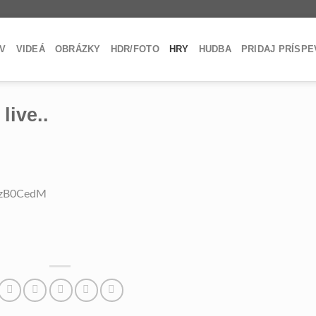
V
VIDEÁ
OBRÁZKY
HDR/FOTO
HRY
HUDBA
PRIDAJ PRÍSP
live..
yzB0CedM