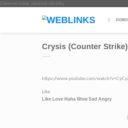
Skip
Zábavné videá, zábavné obrázky
to
content
DOMO
Crysis (Counter Strike) 
httpv://www.youtube.com/watch?v=CyC
Like
Like
Love
Haha
Wow
Sad
Angry