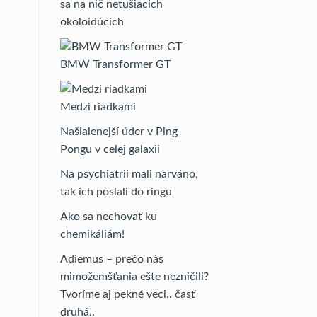
sa na nič netušiacich
okoloidúcich
BMW Transformer GT
Medzi riadkami
Našialenejší úder v Ping-
Pongu v celej galaxii
Na psychiatrii mali narváno,
tak ich poslali do ringu
Ako sa nechovať ku
chemikáliám!
Adiemus – prečo nás
mimožemšťania ešte nezničili?
Tvoríme aj pekné veci.. časť
druhá..