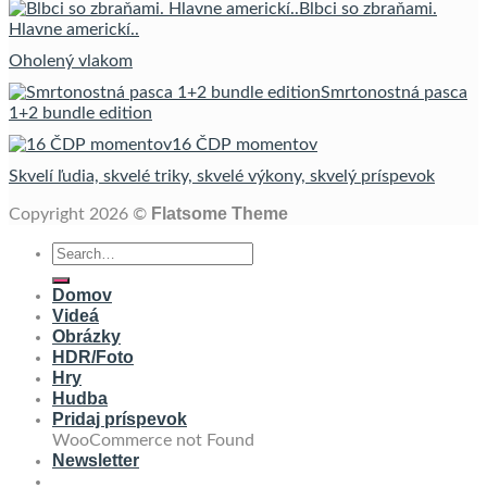
Blbci so zbraňami.
Hlavne americkí..
Oholený vlakom
Smrtonostná pasca
1+2 bundle edition
16 ČDP momentov
Skvelí ľudia, skvelé triky, skvelé výkony, skvelý príspevok
Flatsome Theme
Copyright 2026 ©
Domov
Videá
Obrázky
HDR/Foto
Hry
Hudba
Pridaj príspevok
WooCommerce not Found
Newsletter