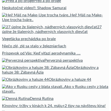
Pred a po droge
Neskutočné video!!: Shadow Samurai
Hej! Máš na Make-
Upe trocha tváre..
27
úplne že šialených, nádherných vlasových dievčat
Vegeťácka prechádzka po brale
Niečo zlé, zlé sa stalo v železniarňach
Príspevok od Vás: Keď víťazí aerodynamika ….
Perverzná perspektíva
Obrázkoviny a
haluze 38: Zábavná Ázia
Obrázkoviny a haluze 44
Ako v Rusku cesty z blata
stavali..
Denná Rutina
Kinoviny: tržby v kinách k 24. máju+2 tipy na návštevu kina!