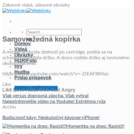
Skip
Zábavné videá, zábavné obrázky
to
content
Samovražedná kopírka
Domov
Videá
A možno si chcela zbehnúť po cartridge, potkla sa na
Obrázky
schodoch a rozbila držku. A skoro rozbila držku aj nevinnému
HDR/Foto
okolostojacemu.
Hry
Hudba
httpv://www.youtube.com/watch?v=-ZtEAF8IMzo
Pridaj príspevok
Like
PRIDAJ PRÍSPEVOK
Like
Love
Haha
Wow
Sad
Angry
Vlak versus dopravná zápcha. Vlak vyhral
Najextrémnejšie video na Youtube! Extrémna ryža
Archív
Budúcnosť kávy: Neskutočný kávovar+iPhone!
Momentka na dnes: Rasisti!!