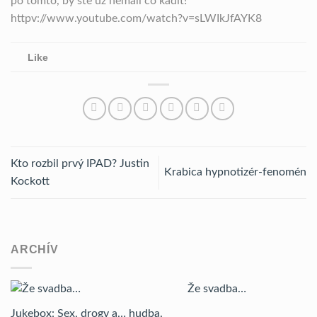
po tomto, by ste už nemali čo kadiť!
httpv://www.youtube.com/watch?v=sLWIkJfAYK8
Like
Kto rozbil prvý IPAD? Justin
Krabica hypnotizér-fenomén
Kockott
ARCHÍV
Že svadba…
Jukebox: Sex, drogy a… hudba.