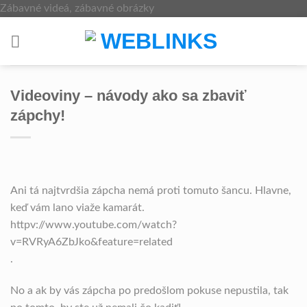
Skip
Zábavné videá, zábavné obrázky
to
content
Videoviny – návody ako sa zbaviť
zápchy!
Ani tá najtvrdšia zápcha nemá proti tomuto šancu. Hlavne,
keď vám lano viaže kamarát.
httpv://www.youtube.com/watch?
v=RVRyA6ZbJko&feature=related
.
No a ak by vás zápcha po predošlom pokuse nepustila, tak