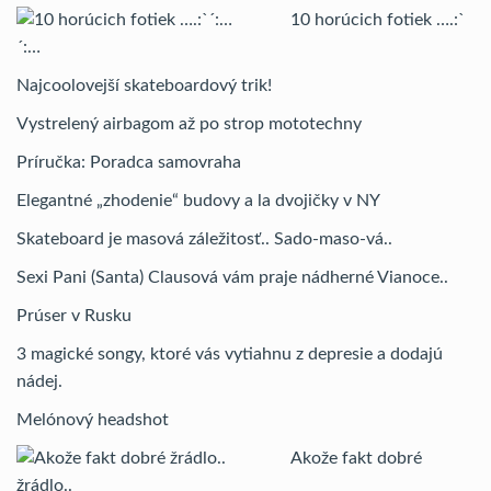
10 horúcich fotiek ….:`
´:…
Najcoolovejší skateboardový trik!
Vystrelený airbagom až po strop mototechny
Príručka: Poradca samovraha
Elegantné „zhodenie“ budovy a la dvojičky v NY
Skateboard je masová záležitosť.. Sado-maso-vá..
Sexi Pani (Santa) Clausová vám praje nádherné Vianoce..
Prúser v Rusku
3 magické songy, ktoré vás vytiahnu z depresie a dodajú
nádej.
Melónový headshot
Akože fakt dobré
žrádlo..