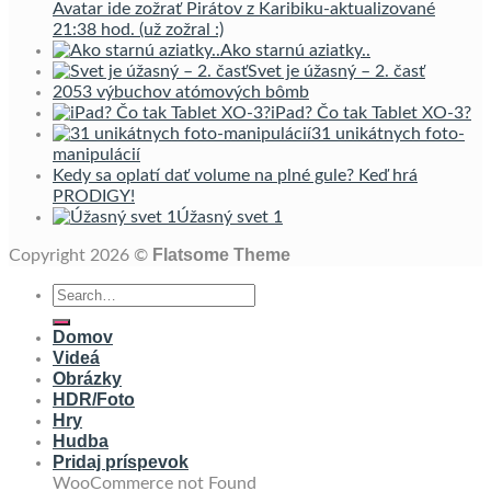
Avatar ide zožrať Pirátov z Karibiku-aktualizované
21:38 hod. (už zožral :)
Ako starnú aziatky..
Svet je úžasný – 2. časť
2053 výbuchov atómových bômb
iPad? Čo tak Tablet XO-3?
31 unikátnych foto-
manipulácií
Kedy sa oplatí dať volume na plné gule? Keď hrá
PRODIGY!
Úžasný svet 1
Flatsome Theme
Copyright 2026 ©
Domov
Videá
Obrázky
HDR/Foto
Hry
Hudba
Pridaj príspevok
WooCommerce not Found