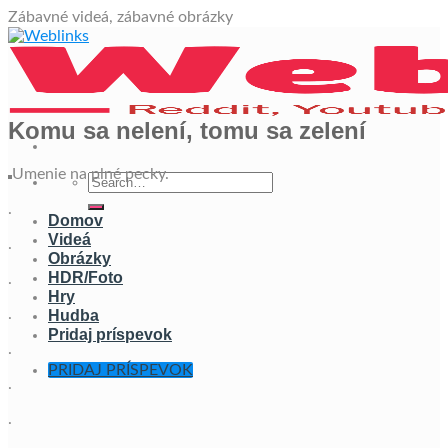
Skip
Zábavné videá, zábavné obrázky
to
content
Komu sa nelení, tomu sa zelení
Umenie na plné pecky.
.
Domov
Videá
.
Obrázky
HDR/Foto
.
Hry
.
Hudba
Pridaj príspevok
.
PRIDAJ PRÍSPEVOK
.
.