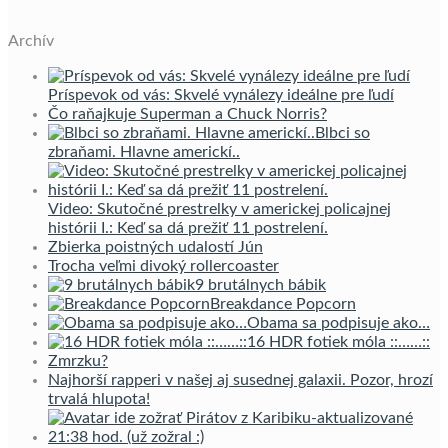
Archív
Príspevok od vás: Skvelé vynálezy ideálne pre ľudí
Čo raňajkuje Superman a Chuck Norris?
Blbci so
zbraňami. Hlavne americkí..
Video: Skutočné prestrelky v americkej policajnej
histórii I.: Keď sa dá prežiť 11 postrelení.
Zbierka poistných udalostí Jún
Trocha veľmi divoký rollercoaster
9 brutálnych bábik
Breakdance Popcorn
Obama sa podpisuje ako…
16 HDR fotiek móla ::……::
Zmrzku?
Najhorší rapperi v našej aj susednej galaxii. Pozor, hrozí
trvalá hlupota!