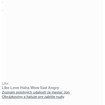
.
.
Like
Like
Love
Haha
Wow
Sad
Angry
Zoznam poistných udalostí za mesiac Jún
Obrázkoviny a haluze pre zabitie nudy