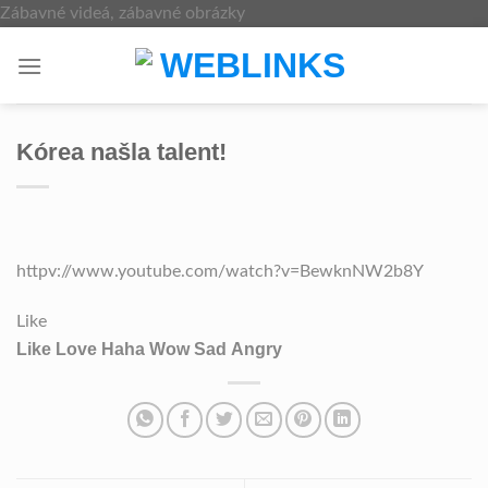
Skip
Zábavné videá, zábavné obrázky
to
content
Kórea našla talent!
httpv://www.youtube.com/watch?v=BewknNW2b8Y
Like
Like
Love
Haha
Wow
Sad
Angry