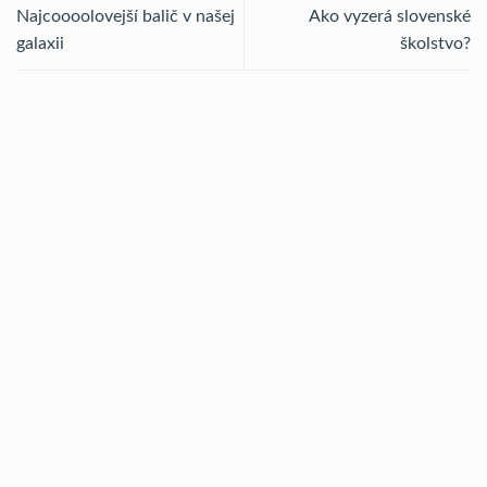
Najcoooolovejší balič v našej
Ako vyzerá slovenské
galaxii
školstvo?