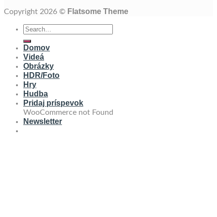
Flatsome Theme
Copyright 2026 ©
Domov
Videá
Obrázky
HDR/Foto
Hry
Hudba
Pridaj príspevok
WooCommerce not Found
Newsletter