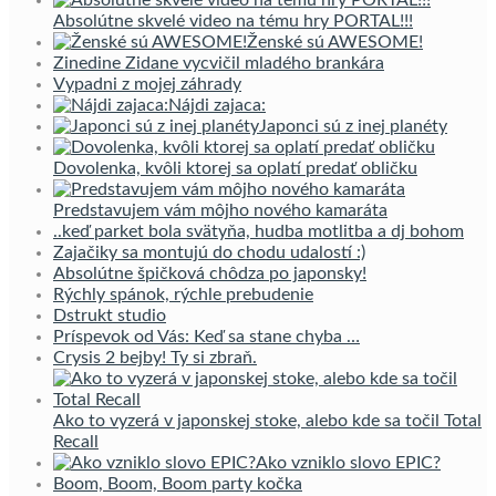
Absolútne skvelé video na tému hry PORTAL!!!
Ženské sú AWESOME!
Zinedine Zidane vycvičil mladého brankára
Vypadni z mojej záhrady
Nájdi zajaca:
Japonci sú z inej planéty
Dovolenka, kvôli ktorej sa oplatí predať obličku
Predstavujem vám môjho nového kamaráta
..keď parket bola svätyňa, hudba motlitba a dj bohom
Zajačiky sa montujú do chodu udalostí :)
Absolútne špičková chôdza po japonsky!
Rýchly spánok, rýchle prebudenie
Dstrukt studio
Príspevok od Vás: Keď sa stane chyba …
Crysis 2 bejby! Ty si zbraň.
Ako to vyzerá v japonskej stoke, alebo kde sa točil Total
Recall
Ako vzniklo slovo EPIC?
Boom, Boom, Boom party kočka