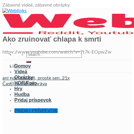
Skip
Zábavné videá, zábavné obrázky
to
content
Ako zruinovať chlapa k smrti
httpv://www.youtube.com/watch?v=7t7k-EOpwZw
Domov
Like
Videá
Obrázky
ani noc, ani deň, proste sen..21x
HDR/Foto
Čas(j) za ľudské práva
Hry
Hudba
Pridaj príspevok
PRIDAJ PRÍSPEVOK