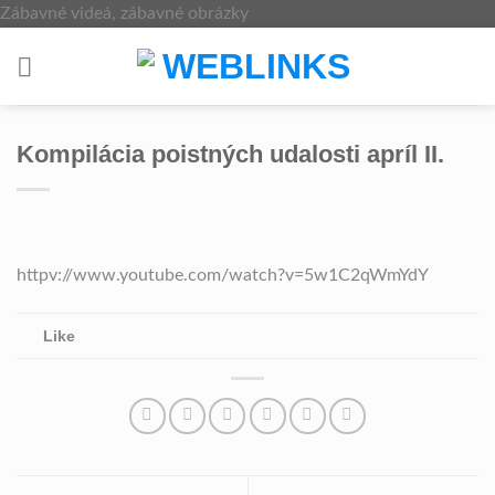
Skip
Zábavné videá, zábavné obrázky
to
content
Kompilácia poistných udalosti apríl II.
httpv://www.youtube.com/watch?v=5w1C2qWmYdY
Like