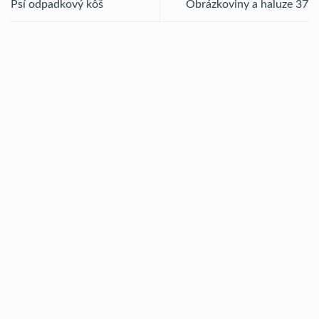
Psí odpadkový kôš
Obrázkoviny a haluze 37