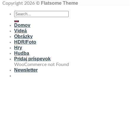
Flatsome Theme
Copyright 2026 ©
Domov
Videá
Obrázky
HDR/Foto
Hry
Hudba
Pridaj príspevok
WooCommerce not Found
Newsletter