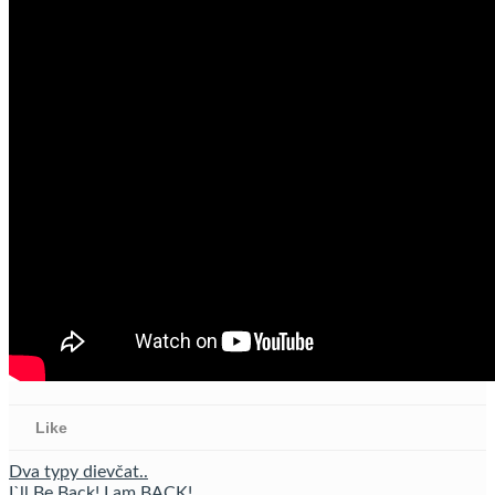
Like
Dva typy dievčat..
I`ll Be Back! I am BACK!