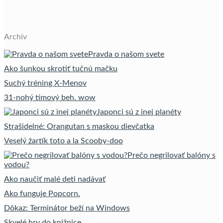
Archív
Pravda o našom svete
Ako šunkou skrotiť tučnú mačku
Suchý tréning X-Menov
31-nohý tímový beh. wow
Japonci sú z inej planéty
Strašidelné: Orangutan s maskou dievčatka
Veselý žartík toto a la Scooby-doo
Prečo negrilovať balóny s
vodou?
Ako naučiť malé deti nadávať
Ako funguje Popcorn.
Dôkaz: Terminátor beží na Windows
Skvelé hry do knižnice