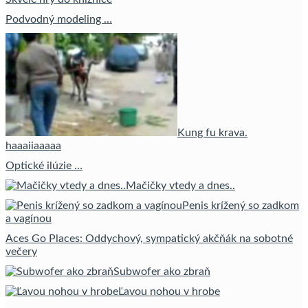
Podvodný modeling …
Kung fu krava.
haaaiiaaaaa
Optické ilúzie …
Mačičky vtedy a dnes..
Penis krížený so zadkom
a vagínou
Aces Go Places: Oddychový, sympatický akčňák na sobotné
večery
Subwofer ako zbraň
Ľavou nohou v hrobe